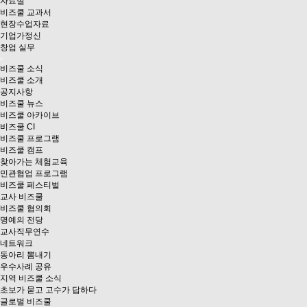
자료실
비즈쿨 교과서
현장수업자료
기업가정신
창업 실무
비즈쿨 소식
비즈쿨 소개
공지사항
비즈쿨 뉴스
비즈쿨 아카이브
비즈쿨 CI
비즈쿨 프로그램
비즈쿨 캠프
찾아가는 체험교육
민관협업 프로그램
비즈쿨 페스티벌
교사 비즈쿨
비즈쿨 협의회
명예의 전당
교사직무연수
네트워크
동아리 뽐내기
우수사례 공유
지역 비즈쿨 소식
초보가 묻고 고수가 답하다
글로벌 비즈쿨